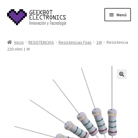
Saltar
Ir
Menú
a
al
navegación
contenido
Inicio
Inicio
RESISTENCIAS
Resistencias Fijas
1W
Resistencia
220 ohm 1 W
About Us
Acerca de
Blog
Carrito
Cart
Cart