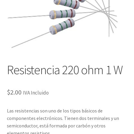
Checkout
Checkout
Contact
Contacto
Resistencia 220 ohm 1 W
Corte Láser
Diseño de Circuitos Impresos
$
2.00
IVA Incluido
Ensamble de Circuitos Impresos
Las resistencias son uno de los tipos básicos de
componentes electrónicos. Tienen dos terminales y un
Finalizar compra
semiconductor, está formada por carbón y otros
elementos resistivos.