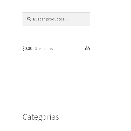
Buscar
Buscar
por:
$
0.00
0 artículos
me
Categorías