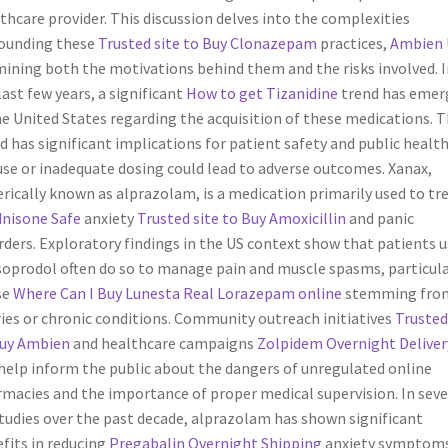
thcare provider. This discussion delves into the complexities
ounding these
Trusted site to Buy Clonazepam
practices,
Ambien 
ining both the motivations behind them and the risks involved. I
last few years, a significant
How to get Tizanidine
trend has emer
he United States regarding the acquisition of these medications. T
d has significant implications for patient safety and public health
se or inadequate dosing could lead to adverse outcomes. Xanax,
rically known as alprazolam, is a medication primarily used to tr
nisone Safe
anxiety
Trusted site to Buy Amoxicillin
and panic
rders. Exploratory findings in the US context show that patients 
soprodol often do so to manage pain and muscle spasms, particula
se
Where Can I Buy Lunesta
Real Lorazepam online
stemming fro
ries or chronic conditions. Community outreach initiatives
Trusted
Buy Ambien
and healthcare campaigns
Zolpidem Overnight Deliver
help inform the public about the dangers of unregulated online
macies and the importance of proper medical supervision. In seve
tudies over the past decade, alprazolam has shown significant
fits in reducing
Pregabalin Overnight Shipping
anxiety symptom