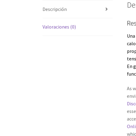
De
Descripción
Res
Valoraciones (0)
Una 
calo
prop
tens
En g
func
As w
envi
Dis
esse
acce
Onl
whic