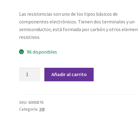
Las resistencias son uno de los tipos básicos de
componentes electrónicos. Tienen dos terminales y un
semiconductor, está formada por carbón y otros eleme
resistivos.
96 disponibles
Resistencia
Añadir al carrito
68
ohm
1
W
SKU:
6000876
Categoría:
1W
cantidad