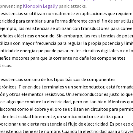
 preventing
Klonopin Legally
panic attacks.
resistencias se utilizan normalmente en aplicaciones que requiere
tricidad para cambiar a una forma diferente con el fin de ser utiliz
ejemplo, las resistencias se utilizan con transductores para conve
señales eléctricas en sonido. Sin embargo, las resistencias de pote
tilizan con mayor frecuencia para regular la propia potencia y limi
antidad de energía que puede pasar en los circuitos digitales o en l
eños motores para que la corriente no dañe los componentes
tricos.
resistencias son uno de los tipos básicos de componentes
trónicos. Tienen dos terminales y un semiconductor, está formad
ón y otros elementos resistivos. Un semiconductor es justo lo que
ce: algo que conduce la electricidad, pero no tan bien. Mientras qu
uctores como el cobre y el oro se utilizan en circuitos para permiti
o de electricidad libremente, un semiconductor se utiliza para
orcionar una cierta resistencia al flujo de electricidad. Es por eso 
resistencia tiene este nombre. Cuando la electricidad pasa a travé