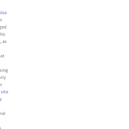
Usa
n
ged
his
, as
eat
using
rly
m
 site
y
ral
s