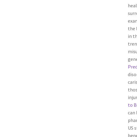
heal
surr
exam
the 
in t
tren
misu
gene
Pred
diso
cari
tho
inju
to 
can 
phar
US s
bene