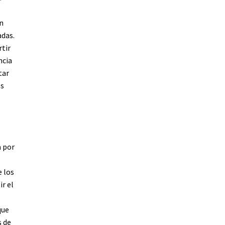
n
adas.
rtir
ncia
tar
os
a por
e los
r el
que
s de