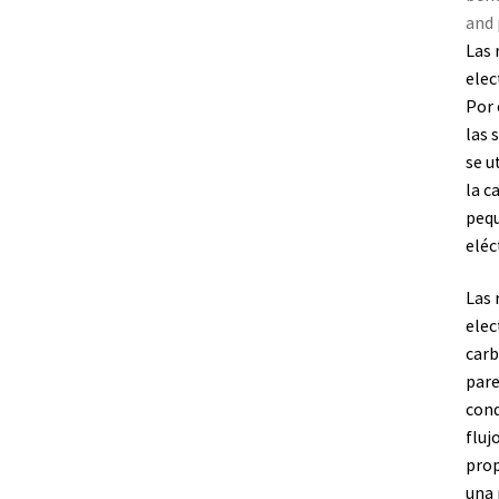
and
Las 
elec
Por 
las 
se u
la c
pequ
eléc
Las 
elec
carb
pare
cond
fluj
prop
una 