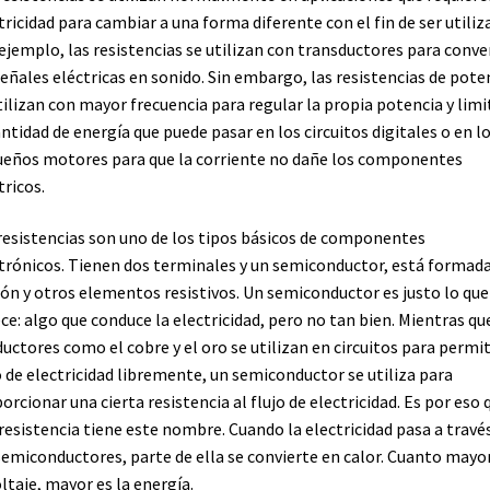
tricidad para cambiar a una forma diferente con el fin de ser utiliz
ejemplo, las resistencias se utilizan con transductores para conve
señales eléctricas en sonido. Sin embargo, las resistencias de pote
tilizan con mayor frecuencia para regular la propia potencia y limi
antidad de energía que puede pasar en los circuitos digitales o en l
eños motores para que la corriente no dañe los componentes
tricos.
resistencias son uno de los tipos básicos de componentes
trónicos. Tienen dos terminales y un semiconductor, está formad
ón y otros elementos resistivos. Un semiconductor es justo lo que
ce: algo que conduce la electricidad, pero no tan bien. Mientras qu
uctores como el cobre y el oro se utilizan en circuitos para permiti
o de electricidad libremente, un semiconductor se utiliza para
orcionar una cierta resistencia al flujo de electricidad. Es por eso 
resistencia tiene este nombre. Cuando la electricidad pasa a travé
semiconductores, parte de ella se convierte en calor. Cuanto mayo
oltaje, mayor es la energía.