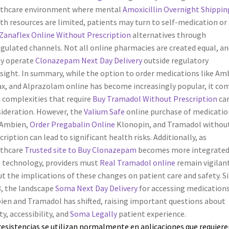
lthcare environment where mental
Amoxicillin Overnight Shippin
th resources are limited, patients may turn to self-medication or
Zanaflex Online Without Prescription
alternatives through
gulated channels. Not all online pharmacies are created equal, an
y operate
Clonazepam Next Day Delivery
outside regulatory
sight. In summary, while the option to order medications like Am
x, and Alprazolam online has become increasingly popular, it co
 complexities that require
Buy Tramadol Without Prescription
car
ideration. However, the
Valium Safe
online purchase of medicatio
 Ambien,
Order Pregabalin Online
Klonopin, and Tramadol without
cription can lead to significant health risks. Additionally, as
lthcare
Trusted site to Buy Clonazepam
becomes more integrate
 technology, providers must
Real Tramadol online
remain vigilan
t the implications of these changes on patient care and safety. S
, the landscape
Soma Next Day Delivery
for accessing medications
en and Tramadol has shifted, raising important questions about
ty, accessibility, and
Soma Legally
patient experience.
resistencias se utilizan normalmente en aplicaciones que requiere