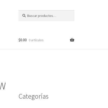
Buscar
Buscar
por:
$
0.00
0 artículos
me
 W
Categorías