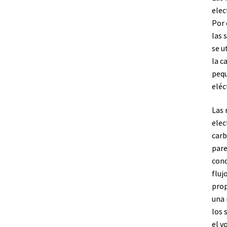
elec
Por 
las 
se u
la c
pequ
eléc
Las 
elec
carb
pare
cond
fluj
prop
una 
los 
el v