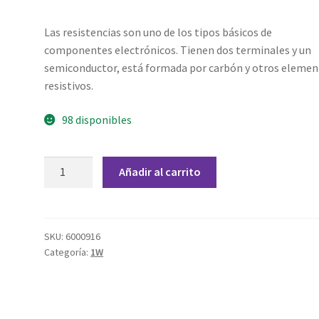
Las resistencias son uno de los tipos básicos de
componentes electrónicos. Tienen dos terminales y un
semiconductor, está formada por carbón y otros eleme
resistivos.
98 disponibles
Resistencia
Añadir al carrito
150
Kohm
1
W
SKU:
6000916
Categoría:
1W
cantidad