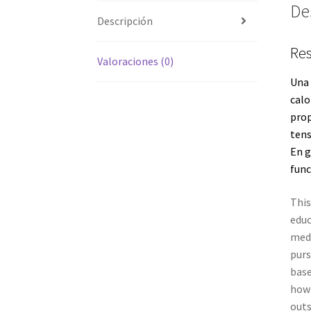
De
Descripción
Res
Valoraciones (0)
Una 
calo
prop
tens
En g
func
Thi
educ
medi
purs
base
how 
outs