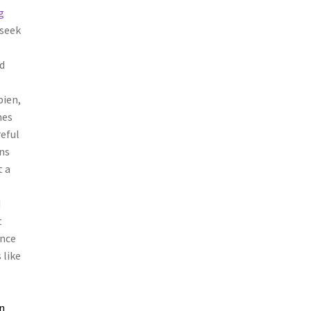
g
 seek
d
bien,
mes
eful
ns
 a
d
t
ince
 like
n