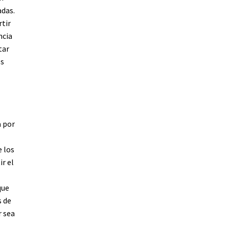
adas.
rtir
ncia
tar
os
a por
e los
r el
que
s de
r sea