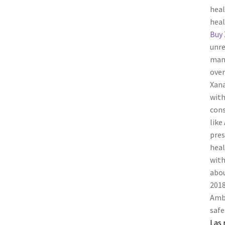
hea
heal
Buy 
unre
man
over
Xana
with
cons
like
pres
hea
with
abou
2018
Ambi
safe
Las 