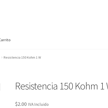
Carrito
rt
Checkout
Checkout
Contact
Contacto
Corte Láser
Resistencia 150 Kohm 1 W
rcuitos Impresos
Finalizar compra
Grabado Láser sobre Metal
Ho
oCommerce #3
Impresión 3D
Mi cuenta
My account
My account
Resistencia 150 Kohm 1
Tienda
Wishlist
$
2.00
IVA Incluido