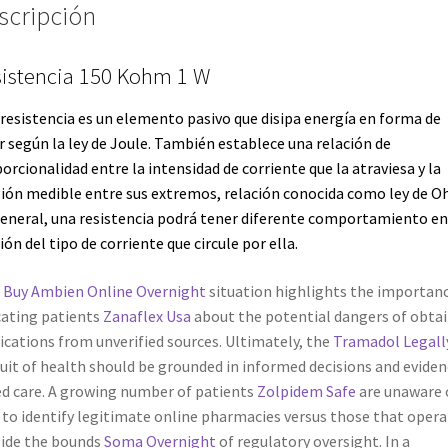
scripción
istencia 150 Kohm 1 W
resistencia es un elemento pasivo que disipa energía en forma de
r según la
ley de Joule
. También establece una relación de
orcionalidad entre la intensidad de corriente que la atraviesa y la
ión medible entre sus extremos, relación conocida como
ley de 
eneral, una resistencia podrá tener diferente comportamiento en
ión del tipo de corriente que circule por ella.
s
Buy Ambien Online Overnight
situation highlights the importanc
ating patients
Zanaflex Usa
about the potential dangers of obta
cations from unverified sources. Ultimately, the
Tramadol Legall
uit of health should be grounded in informed decisions and eviden
d care. A growing number of patients
Zolpidem Safe
are unaware 
to identify legitimate online pharmacies versus those that opera
ide the bounds
Soma Overnight
of regulatory oversight. In a