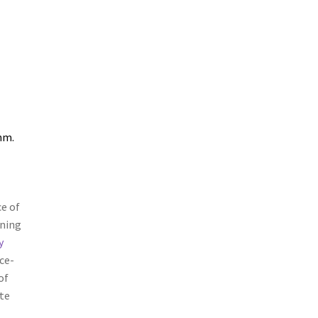
Ohm
.
e of
ining
y
ce-
of
te