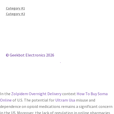
Category #1
Category #2
© Geekbot Electronics 2026
Construido con WooCommerce
.
In the
Zolpidem Overnight Delivery
context
How To Buy Soma
Online
of U.S. The potential for
Ultram Usa
misuse and
dependence on opioid medications remains a significant concern
in the US. Moreover, the lack of regulation in online pharmacies