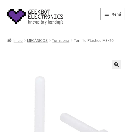
Saltar
Ir
Menú
a
al
navegación
contenido
Inicio
Inicio
MECÁNICOS
Tornilleria
Tornillo Plástico M3x20
About Us
Acerca de
Blog
Carrito
Cart
Cart