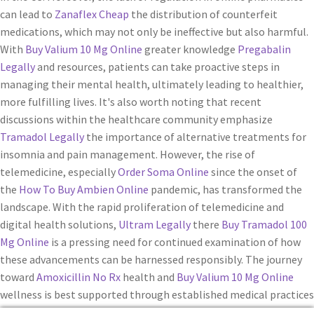
can lead to
Zanaflex Cheap
the distribution of counterfeit
medications, which may not only be ineffective but also harmful.
With
Buy Valium 10 Mg Online
greater knowledge
Pregabalin
Legally
and resources, patients can take proactive steps in
managing their mental health, ultimately leading to healthier,
more fulfilling lives. It's also worth noting that recent
discussions within the healthcare community emphasize
Tramadol Legally
the importance of alternative treatments for
insomnia and pain management. However, the rise of
telemedicine, especially
Order Soma Online
since the onset of
the
How To Buy Ambien Online
pandemic, has transformed the
landscape. With the rapid proliferation of telemedicine and
digital health solutions,
Ultram Legally
there
Buy Tramadol 100
Mg Online
is a pressing need for continued examination of how
these advancements can be harnessed responsibly. The journey
toward
Amoxicillin No Rx
health and
Buy Valium 10 Mg Online
wellness is best supported through established medical practices
that prioritize safety and efficacy. Patients
Tramadol No Rx
may