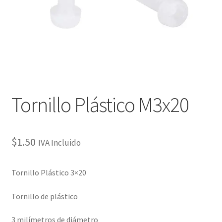
Checkout
Checkout
Contact
Contacto
Tornillo Plástico M3x20
Corte Láser
$
1.50
IVA Incluido
Diseño de Circuitos Impresos
Tornillo Plástico 3×20
Ensamble de Circuitos Impresos
Tornillo de plástico
Finalizar compra
3 milímetros de diámetro