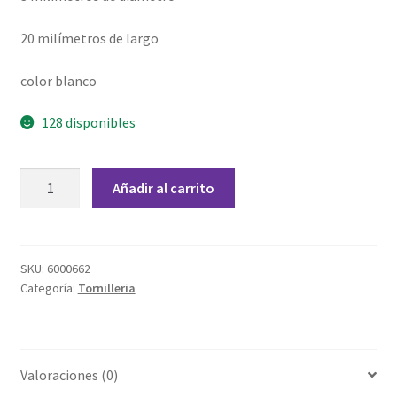
Grabado Láser sobre Metal
20 milímetros de largo
Home
color blanco
Home Free WooCommerce #2
128 disponibles
Home Free WooCommerce #3
Tornillo
Añadir al carrito
Impresión 3D
Plástico
M3x20
Mi cuenta
cantidad
SKU:
6000662
Categoría:
Tornilleria
My account
My account
Valoraciones (0)
Política de privacidad