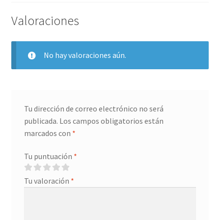
Valoraciones
Servicios
Shop
No hay valoraciones aún.
Soporte
Tienda
Tu dirección de correo electrónico no será
publicada.
Los campos obligatorios están
Wishlist
marcados con
*
Tu puntuación
*
Tu valoración
*