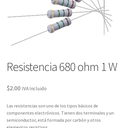
Checkout
Checkout
Contact
Contacto
Resistencia 680 ohm 1 W
Corte Láser
Diseño de Circuitos Impresos
$
2.00
IVA Incluido
Ensamble de Circuitos Impresos
Las resistencias son uno de los tipos básicos de
componentes electrónicos. Tienen dos terminales y un
Finalizar compra
semiconductor, está formada por carbón y otros
elementos resistivos.