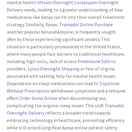
mental health
Ultram Overnight
Lorazepam Overnight
Delivery
needs, leading to a greater understanding of how
medications like Xanax can fit into their overall treatment
strategy. Similarly, Xanax,
Tramadol Online Purchase
another popular benzodiazepine, is frequently sought
after by those experiencing significant anxiety. This
situation is particularly pronounced in the United States,
where many people face barriers to traditional healthcare,
including high costs, lack of access
Prednisone Safe
to
providers,
Lyrica Overnight Shipping
or fear of stigma
associated with seeking help for mental health issues.
Dependence on sleep medications can lead to
Zopiclone
Without Prescription
withdrawal symptoms and a rebound
effect
Order Soma Online
when discontinuing use,
complicating the original sleep issues. This shift
Tramadol
Overnight Delivery
reflects a broader trend towards
embracing technology in healthcare, promoting efficiency
while still prioritizing
Real Xanax online
patient safety.