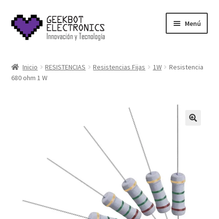
Saltar
Ir
Menú
a
al
navegación
contenido
Inicio
Inicio
RESISTENCIAS
Resistencias Fijas
1W
Resistencia
680 ohm 1 W
About Us
Acerca de
Blog
Carrito
Cart
Cart