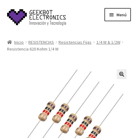
Saltar
Ir
Menú
a
al
navegación
contenido
Inicio
Inicio
RESISTENCIAS
Resistencias Fijas
1/4 W & 1/2W
Resistencia 620 Kohm 1/4 W
About Us
Acerca de
Blog
Carrito
Cart
Cart