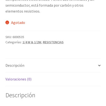
Grabado Láser sobre Metal
semiconductor, está formada por carbón y otros
elementos resistivos.
Home
Agotado
Home Free WooCommerce #2
SKU:
6000535
Home Free WooCommerce #3
Categorías:
1/4 W & 1/2W
,
RESISTENCIAS
Impresión 3D
Mi cuenta
Descripción
My account
Valoraciones (0)
My account
Descripción
Política de privacidad