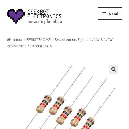
Saltar
Ir
Menú
a
al
navegación
contenido
Inicio
Inicio
RESISTENCIAS
Resistencias Fijas
1/4 W & 1/2W
Resistencia 510 ohm 1/4 W
About Us
Acerca de
Blog
Carrito
Cart
Cart