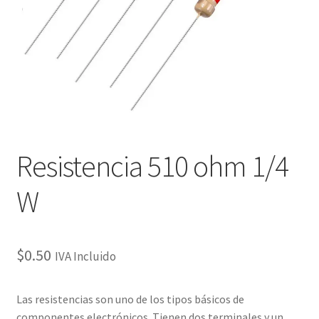
Checkout
Checkout
Contact
Contacto
Resistencia 510 ohm 1/4
Corte Láser
W
Diseño de Circuitos Impresos
Ensamble de Circuitos Impresos
$
0.50
IVA Incluido
Finalizar compra
Las resistencias son uno de los tipos básicos de
componentes electrónicos. Tienen dos terminales y un