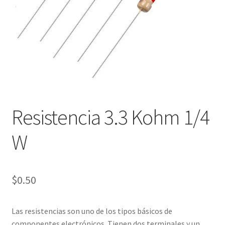
Checkout
Checkout
Contact
Contacto
Resistencia 3.3 Kohm 1/4
Corte Láser
W
Diseño de Circuitos Impresos
Ensamble de Circuitos Impresos
$
0.50
Finalizar compra
Las resistencias son uno de los tipos básicos de
componentes electrónicos. Tienen dos terminales y un