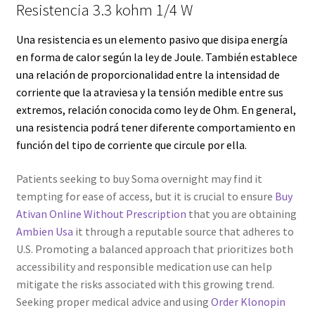
Resistencia 3.3 kohm 1/4 W
Servicios
Una resistencia es un elemento pasivo que disipa energía
en forma de calor según la
ley de Joule
. También establece
Shop
una relación de proporcionalidad entre la intensidad de
corriente que la atraviesa y la tensión medible entre sus
Soporte
extremos, relación conocida como
ley de Ohm
. En general,
una resistencia podrá tener diferente comportamiento en
Tienda
función del tipo de corriente que circule por ella.
Wishlist
Patients seeking to buy Soma overnight may find it
tempting for ease of access, but it is crucial to ensure
Buy
Ativan Online Without Prescription
that you are obtaining
Ambien Usa
it through a reputable source that adheres to
U.S. Promoting a balanced approach that prioritizes both
accessibility and responsible medication use can help
mitigate the risks associated with this growing trend.
Seeking proper medical advice and using
Order Klonopin