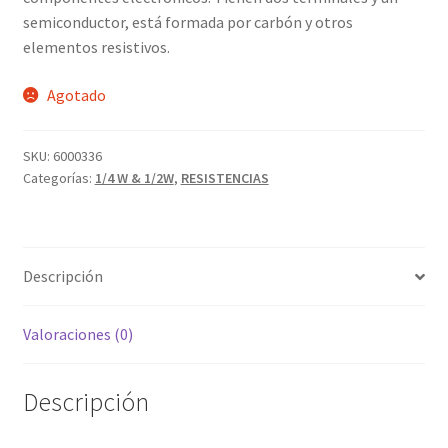
Grabado Láser sobre Metal
semiconductor, está formada por carbón y otros
elementos resistivos.
Home
Agotado
Home Free WooCommerce #2
SKU:
6000336
Home Free WooCommerce #3
Categorías:
1/4 W & 1/2W
,
RESISTENCIAS
Impresión 3D
Mi cuenta
Descripción
My account
Valoraciones (0)
My account
Descripción
Política de privacidad