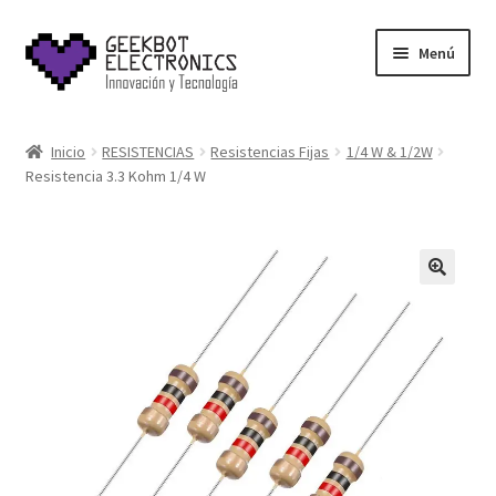
Saltar
Ir
Menú
a
al
navegación
contenido
Inicio
Inicio
RESISTENCIAS
Resistencias Fijas
1/4 W & 1/2W
Resistencia 3.3 Kohm 1/4 W
About Us
Acerca de
Blog
Carrito
Cart
Cart