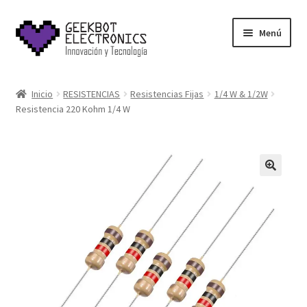
Saltar
Ir
Menú
a
al
navegación
contenido
Inicio
Inicio
RESISTENCIAS
Resistencias Fijas
1/4 W & 1/2W
Resistencia 220 Kohm 1/4 W
About Us
Acerca de
Blog
Carrito
Cart
Cart