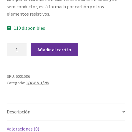
Grabado Láser sobre Metal
semiconductor, está formada por carbón y otros
elementos resistivos.
Home
110 disponibles
Home Free WooCommerce #2
Resistencia
Home Free WooCommerce #3
Añadir al carrito
220
Kohm
Impresión 3D
1/4
W
SKU:
6001586
Mi cuenta
Categoría:
1/4 W & 1/2W
cantidad
My account
My account
Descripción
Política de privacidad
Valoraciones (0)