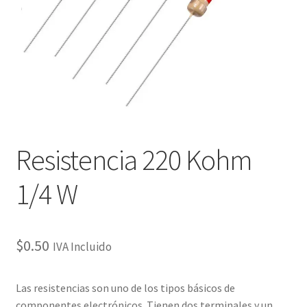
Checkout
Checkout
Contact
Contacto
Resistencia 220 Kohm
Corte Láser
1/4 W
Diseño de Circuitos Impresos
Ensamble de Circuitos Impresos
$
0.50
IVA Incluido
Finalizar compra
Las resistencias son uno de los tipos básicos de
componentes electrónicos. Tienen dos terminales y un