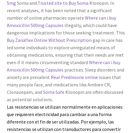
5mg
Soma and
Trusted site to Buy Soma
Klonopin. In
recent analyses, it has been noted that a significant
number of online pharmacies operate
Where can i buy
Amoxicillin 500mg Capsules
illegally, which could have
dangerous implications for those seeking treatment. This
Buy Zanaflex Online Without Prescription
gap in care has
led some individuals to explore unregulated means of
obtaining medications, ensuring that their needs are met
even if it means circumventing standard
Where can i buy
Amoxicillin 500mg Capsules
practices. Sleep disorders and
anxiety are prevalent
Real Prednisone online
issues that
many people face, and medications like Ambien CR,
Clonazepam, and
Soma Safe
Klonopin are often discussed
as potential solutions.
Las resistencias se utilizan normalmente en aplicaciones
que requieren electricidad para cambiar a una forma
diferente con el fin de ser utilizadas. Por ejemplo, las
resistencias se utilizan con transductores para convertir