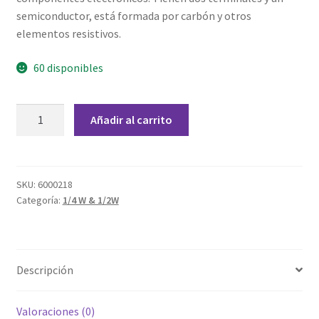
Grabado Láser sobre Metal
semiconductor, está formada por carbón y otros
elementos resistivos.
Home
60 disponibles
Home Free WooCommerce #2
Resistencia
Home Free WooCommerce #3
Añadir al carrito
130
Kohm
Impresión 3D
1/4
W
SKU:
6000218
Mi cuenta
Categoría:
1/4 W & 1/2W
cantidad
My account
My account
Descripción
Política de privacidad
Valoraciones (0)