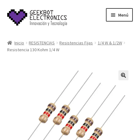
Saltar
Ir
Menú
a
al
navegación
contenido
Inicio
Inicio
RESISTENCIAS
Resistencias Fijas
1/4 W & 1/2W
Resistencia 130 Kohm 1/4 W
About Us
Acerca de
Blog
Carrito
Cart
Cart