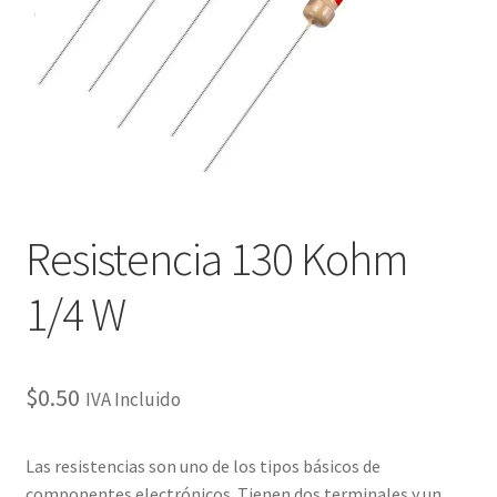
Checkout
Checkout
Contact
Contacto
Resistencia 130 Kohm
Corte Láser
1/4 W
Diseño de Circuitos Impresos
Ensamble de Circuitos Impresos
$
0.50
IVA Incluido
Finalizar compra
Las resistencias son uno de los tipos básicos de
componentes electrónicos. Tienen dos terminales y un