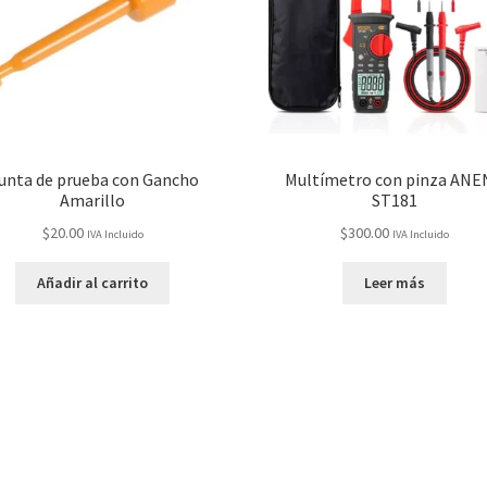
unta de prueba con Gancho
Multímetro con pinza AN
Amarillo
ST181
$
20.00
$
300.00
IVA Incluido
IVA Incluido
Añadir al carrito
Leer más