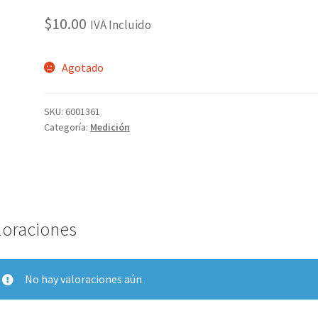
$
10.00
IVA Incluido
Agotado
SKU:
6001361
Categoría:
Medición
loraciones
No hay valoraciones aún.