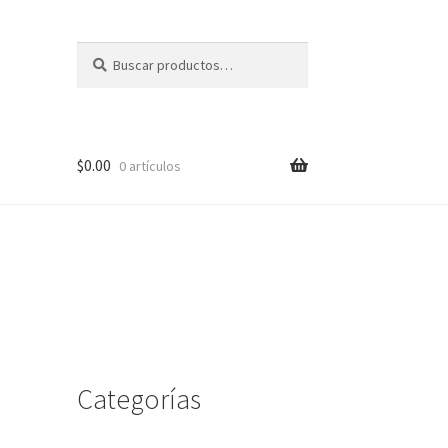
Buscar
Buscar
por:
$
0.00
0 artículos
me
Categorías