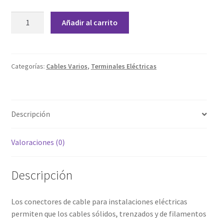
Grabado Láser sobre Metal
Conector
Añadir al carrito
de
Home
cable
tipo
Home Free WooCommerce #2
Wago
Categorías:
Cables Varios
,
Terminales Eléctricas
PCT-
Home Free WooCommerce #3
413
cantidad
Impresión 3D
Descripción
Mi cuenta
Valoraciones (0)
My account
Descripción
My account
Los conectores de cable para instalaciones eléctricas
Política de privacidad
permiten que los cables sólidos, trenzados y de filamentos