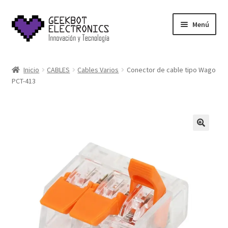
Saltar
Ir
Menú
a
al
navegación
contenido
Inicio
Inicio
CABLES
Cables Varios
Conector de cable tipo Wago
PCT-413
About Us
Acerca de
Blog
Carrito
Cart
Cart