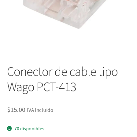
Checkout
Checkout
Contact
Contacto
Conector de cable tipo
Corte Láser
Wago PCT-413
Diseño de Circuitos Impresos
Ensamble de Circuitos Impresos
$
15.00
IVA Incluido
Finalizar compra
70 disponibles