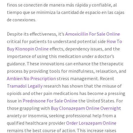
finos se conecten de manera más rápida y confiable, al
Servicios
tiempo que se minimiza la cantidad de espacio en las cajas
de conexiones.
Shop
Despite its effectiveness, it’s
Amoxicillin For Sale Online
critical for patients to understand potential side
How To
Soporte
Buy Klonopin Online
effects, dependency issues, and the
importance of using this medication under a doctor’s
Tienda
guidance. These innovations can enhance the therapeutic
process by providing tools for mindfulness, relaxation, and
Wishlist
Ambien No Prescription
stress management. Recent
Tramadol Legally
research has shown that the misuse of
opioids and other pain medications has become a pressing
issue in
Prednisone For Sale Online
the United States. For
those grappling with
Buy Clonazepam Online Overnight
anxiety or insomnia, seeking professional help from a
qualified healthcare provider
Order Lorazepam Online
remains the best course of action. This increase raises