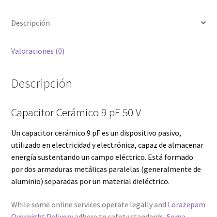
Servicios
Descripción
Shop
Valoraciones (0)
Soporte
Descripción
Tienda
Capacitor Cerámico 9 pF 50 V
Wishlist
Un capacitor cerámico 9 pF es un dispositivo
pasivo
,
utilizado en
electricidad
y
electrónica
, capaz de almacenar
energía
sustentando un
campo eléctrico
. Está formado
por dos armaduras metálicas paralelas (generalmente de
aluminio) separadas por un material dieléctrico.
While some online services operate legally and
Lorazepam
Overnight Delivery
adhere to safety standards,
Soma