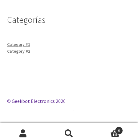
Categorías
Category #1
Category #2
© Geekbot Electronics 2026
Construido con WooCommerce
.
0
Buscar
Buscar