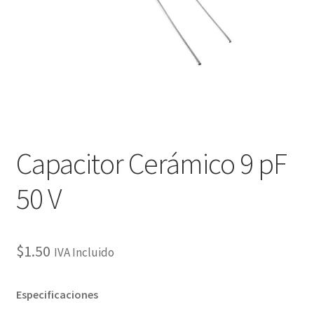
Checkout
Checkout
Contact
Contacto
Capacitor Cerámico 9 pF
Corte Láser
50 V
Diseño de Circuitos Impresos
Ensamble de Circuitos Impresos
$
1.50
IVA Incluido
Finalizar compra
Especificaciones