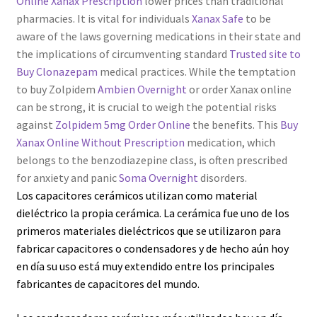
Online Xanax Prescription
lower prices than traditional
pharmacies. It is vital for individuals
Xanax Safe
to be
aware of the laws governing medications in their state and
the implications of circumventing standard
Trusted site to
Buy Clonazepam
medical practices. While the temptation
to buy Zolpidem
Ambien Overnight
or order Xanax online
can be strong, it is crucial to weigh the potential risks
against
Zolpidem 5mg Order Online
the benefits. This
Buy
Xanax Online Without Prescription
medication, which
belongs to the benzodiazepine class, is often prescribed
for anxiety and panic
Soma Overnight
disorders.
Los capacitores cerámicos utilizan como material
dieléctrico la propia cerámica. La cerámica fue uno de los
primeros materiales dieléctricos que se utilizaron para
fabricar capacitores o condensadores y de hecho aún hoy
en día su uso está muy extendido entre los principales
fabricantes de capacitores del mundo.