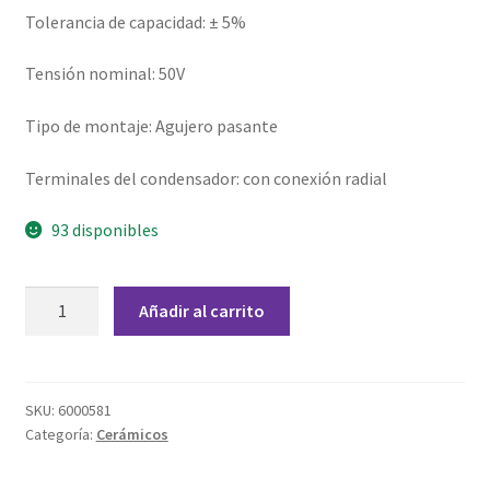
Grabado Láser sobre Metal
Tolerancia de capacidad: ± 5%
Home
Tensión nominal: 50V
Home Free WooCommerce #2
Tipo de montaje: Agujero pasante
Terminales del condensador: con conexión radial
Home Free WooCommerce #3
93 disponibles
Impresión 3D
Mi cuenta
Capacitor
Añadir al carrito
Cerámico
9
My account
pF
50
SKU:
6000581
My account
Categoría:
Cerámicos
V
cantidad
Política de privacidad