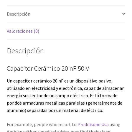
Servicios
Descripción
Shop
Valoraciones (0)
Soporte
Descripción
Tienda
Capacitor Cerámico 20 nF 50 V
Wishlist
Un capacitor cerámico 20 nF es un dispositivo
pasivo
,
utilizado en
electricidad
y
electrónica
, capaz de almacenar
energía
sustentando un
campo eléctrico
. Está formado
por dos armaduras metálicas paralelas (generalmente de
aluminio) separadas por un material dieléctrico.
For example, people who resort to
Prednisone Usa
using
Ambien without medical advice may find their sleep