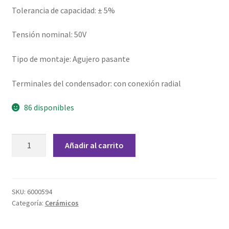
Grabado Láser sobre Metal
Tolerancia de capacidad: ± 5%
Home
Tensión nominal: 50V
Home Free WooCommerce #2
Tipo de montaje: Agujero pasante
Terminales del condensador: con conexión radial
Home Free WooCommerce #3
86 disponibles
Impresión 3D
Mi cuenta
Capacitor
Añadir al carrito
Cerámico
20
My account
nF
50
SKU:
6000594
My account
Categoría:
Cerámicos
V
cantidad
Política de privacidad