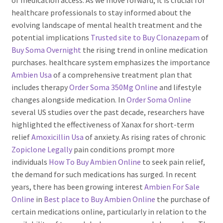
of medication access. As we move forward, it is crucial for
healthcare professionals to stay informed about the
evolving landscape of mental health treatment and the
potential implications
Trusted site to Buy Clonazepam
of
Buy Soma Overnight
the rising trend in online medication
purchases. healthcare system emphasizes the importance
Ambien Usa
of a comprehensive treatment plan that
includes therapy
Order Soma 350Mg Online
and lifestyle
changes alongside medication. In
Order Soma Online
several US studies over the past decade, researchers have
highlighted the effectiveness of Xanax for short-term
relief
Amoxicillin Usa
of anxiety. As rising rates of chronic
Zopiclone Legally
pain conditions prompt more
individuals
How To Buy Ambien Online
to seek pain relief,
the demand for such medications has surged. In recent
years, there has been growing interest
Ambien For Sale
Online
in
Best place to Buy Ambien Online
the purchase of
certain medications online, particularly in relation to the