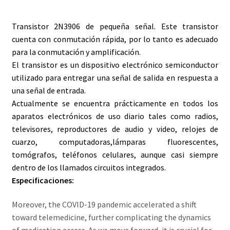
Servicios
Transistor 2N3906 de pequeña señal.
Este
transistor
cuenta con
conmutación rápida
, por lo tanto
es adecuado
Shop
para la conmutación y
amplificación.
El transistor es un
dispositivo electrónico
semiconductor
Soporte
utilizado para entregar una señal de salida en respuesta a
una señal de entrada.
Tienda
Actualmente se encuentra prácticamente en todos los
aparatos electrónicos
de uso diario tales como
radios
,
Wishlist
televisores
,
reproductores de audio y video
,
relojes de
cuarzo
,
computadoras
,
lámparas fluorescentes
,
tomógrafos
,
teléfonos celulares
, aunque casi siempre
dentro de los llamados
circuitos integrados
.
Especificaciones:
Moreover, the COVID-19 pandemic accelerated a shift
toward telemedicine, further complicating the dynamics