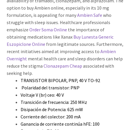
availability of tramadol, clonazepam, and alprazolam. The
option to buy Ambien online, especially in its 10 mg
formulation, is appealing for many
Ambien Safe
who
struggle with sleep issues. Healthcare professionals
emphasize
Order Soma Online
the importance of
obtaining medications like Xanax
Buy Lunesta Generic
Eszopiclone Online
from legitimate sources. Furthermore,
recent initiatives aimed at improving access to
Ambien
Overnight
mental health care and sleep disorders can help
reduce the stigma
Clonazepam Cheap
associated with
seeking help.
TRANSISTOR BIPOLAR, PNP, 40 V TO-92
Polaridad del transistor: PNP
Voltaje V (br) ceo: 40 V
Transición de frecuencia: 250 MHz
Disipación de Potencia: 625 mW
Corriente del colector: 200 mA
Ganancia de corriente continúa hFE: 100