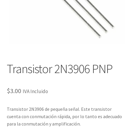
Checkout
Checkout
Contact
Contacto
Transistor 2N3906 PNP
Corte Láser
Diseño de Circuitos Impresos
$
3.00
IVA Incluido
Ensamble de Circuitos Impresos
Transistor 2N3906 de pequeña señal.
Este
transistor
cuenta con
conmutación rápida
, por lo tanto
es adecuado
Finalizar compra
para la conmutación y
amplificación.