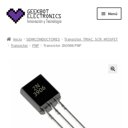
Saltar
Ir
Menú
a
al
navegación
contenido
Inicio
Inicio
SEMICONDUCTORES
Transistor, TRIAC, SCR, MOSFET
Transistor
PNP
Transistor 2N3906 PNP
About Us
Acerca de
Blog
Carrito
Cart
Cart