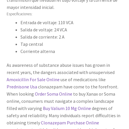
transmisión que llevaban el bajo voltaje y la corriente de
mayor intensidad inicial.
Especificaciones:
Entrada de voltaje: 110 VCA
Salida de voltaje: 24 VCA
Salida de corriente: 2 A
Tap central
Corriente alterna
As awareness of substance abuse issues has grown in
recent years, the dangers associated with unsupervised
Amoxicillin For Sale Online
use of medications like
Prednisone Usa
clonazepam have come to the forefront.
When looking
Order Soma Online
to buy Xanax or Soma
online, consumers must navigate a complex landscape
filled with varying
Buy Valium 10 Mg Online
degrees of
safety and reliability. Many individuals report difficulties in
obtaining timely
Clonazepam Purchase Online