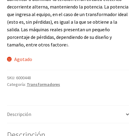
Grabado Láser sobre Metal
de
corriente alterna
, manteniendo la
potencia
. La
potencia
que ingresa al equipo, en el caso de un transformador ideal
Home
(esto es, sin pérdidas), es igual a la que se obtiene a la
salida. Las máquinas reales presentan un pequeño
Home Free WooCommerce #2
porcentaje de pérdidas, dependiendo de su diseño y
tamaño, entre otros factore
s.
Home Free WooCommerce #3
Agotado
Impresión 3D
SKU:
6000448
Mi cuenta
Categoría:
Transformadores
My account
Descripción
My account
Política de privacidad
Descripción