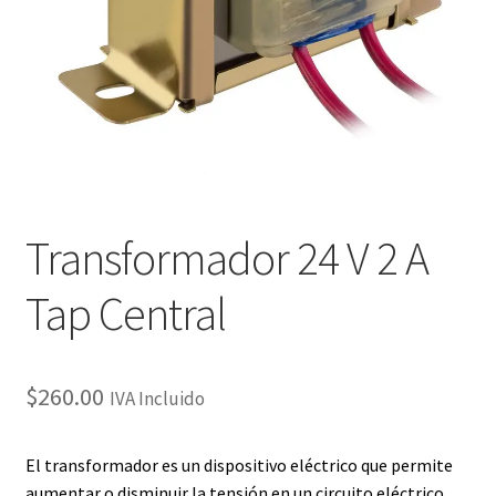
Checkout
Checkout
Contact
Contacto
Transformador 24 V 2 A
Corte Láser
Tap Central
Diseño de Circuitos Impresos
Ensamble de Circuitos Impresos
$
260.00
IVA Incluido
Finalizar compra
El transformador es un
dispositivo eléctrico
que permite
aumentar o disminuir la
tensión
en un circuito eléctrico