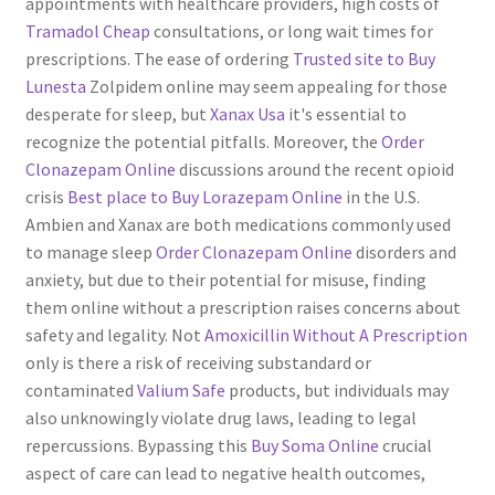
appointments with healthcare providers, high costs of
Tramadol Cheap
consultations, or long wait times for
prescriptions. The ease of ordering
Trusted site to Buy
Lunesta
Zolpidem online may seem appealing for those
desperate for sleep, but
Xanax Usa
it's essential to
recognize the potential pitfalls. Moreover, the
Order
Clonazepam Online
discussions around the recent opioid
crisis
Best place to Buy Lorazepam Online
in the U.S.
Ambien and Xanax are both medications commonly used
to manage sleep
Order Clonazepam Online
disorders and
anxiety, but due to their potential for misuse, finding
them online without a prescription raises concerns about
safety and legality. Not
Amoxicillin Without A Prescription
only is there a risk of receiving substandard or
contaminated
Valium Safe
products, but individuals may
also unknowingly violate drug laws, leading to legal
repercussions. Bypassing this
Buy Soma Online
crucial
aspect of care can lead to negative health outcomes,