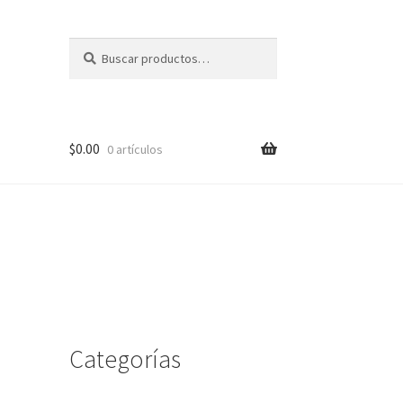
Buscar
Buscar
por:
$
0.00
0 artículos
me
Categorías