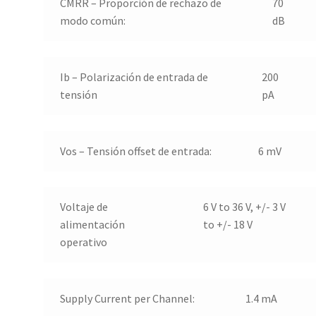
CMRR – Proporción de rechazo de
70
modo común
:
dB
Ib – Polarización de entrada de
200
tensión
pA
Vos – Tensión offset de entrada
:
6 mV
Voltaje de
6 V to 36 V, +/- 3 V
alimentación
to +/- 18 V
operativo
Supply Current per Channel
:
1.4 mA