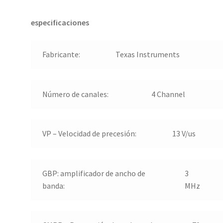
especificaciones
Fabricante
:
Texas Instruments
Número de canales
:
4 Channel
VP – Velocidad de precesión
:
13 V/us
GBP: amplificador de ancho de
3
banda
:
MHz