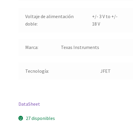
Voltaje de alimentación
+/- 3 V to +/-
doble
:
18 V
Marca
:
Texas Instruments
Tecnología
:
JFET
DataSheet
27 disponibles