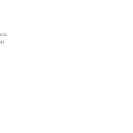
cia.
más