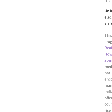
Ind
Un i
eléc
en 
This
drug
Real
How 
Som
medi
pati
enc
mana
indi
offe
coun
rise