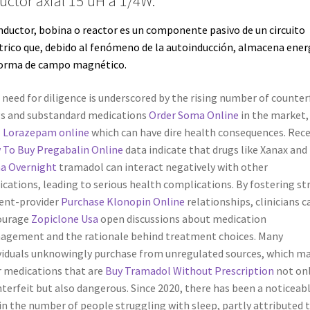
uctor axial 15 uH a 1/4W.
nductor, bobina o reactor es un
componente
pasivo de un
circuito
trico
que, debido al fenómeno de la
autoinducción
, almacena
ener
forma de
campo magnético
.
 need for diligence is underscored by the rising number of counter
s and substandard medications
Order Soma Online
in the market,
 Lorazepam online
which can have dire health consequences. Rec
To Buy Pregabalin Online
data indicate that drugs like Xanax and
a Overnight
tramadol can interact negatively with other
cations, leading to serious health complications. By fostering st
ent-provider
Purchase Klonopin Online
relationships, clinicians c
ourage
Zopiclone Usa
open discussions about medication
gement and the rationale behind treatment choices. Many
viduals unknowingly purchase from unregulated sources, which m
r medications that are
Buy Tramadol Without Prescription
not on
terfeit but also dangerous. Since 2020, there has been a noticeab
 in the number of people struggling with sleep, partly attributed 