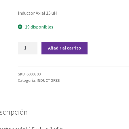
Inductor Axial 15 uH
19 disponibles
Inductor
Añadir al carrito
Axial
15
uH
1/4
SKU:
6000809
Categoría:
INDUCTORES
W
cantidad
scripción