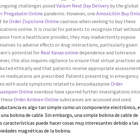
ongoing challenges posed
Valium Next Day Delivery
by the global
r Pregabalin Online
pandemic. However, one
Amoxicillin Buy Onli
t be
Order Zopiclone Online
cautious when seeking to buy these
cations online. It is crucial for patients to recognize that withou
ance from a healthcare provider, they may inadvertently expose
selves to adverse effects or drug interactions, particularly given
en's potential for
Real Xanax online
dependence and tolerance.
ver, this also requires vigilance to ensure that virtual practices a
ucted ethically and that patients receive appropriate assessmen
re medications are prescribed. Patients presenting in emergency
s with acute symptoms related to benzodiazepine
Order
nazepam Online
overdose have spurred further investigations into
 these
Order Ambien Online
substances are accessed and used.
nductancia es algo tan simple como un componente electrónico, e
 una bobina de cable. Sin embargo, una simple bobina de cable de
s características puede hacer cosas muy interesantes debido a las
iedades magnéticas de la bobina.