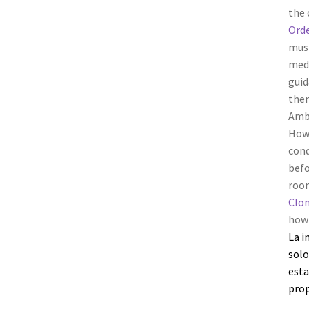
the 
Orde
mus
medi
guid
them
Ambi
Howe
cond
befo
room
Clo
how
La i
solo
esta
prop