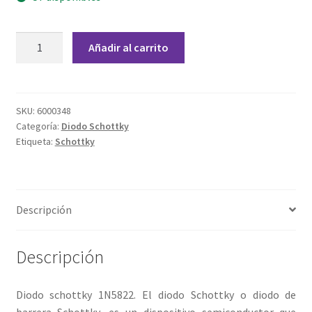
Grabado Láser sobre Metal
Diodo
Home
Añadir al carrito
Schottky
1N5822
Home Free WooCommerce #2
cantidad
SKU:
6000348
Home Free WooCommerce #3
Categoría:
Diodo Schottky
Etiqueta:
Schottky
Impresión 3D
Mi cuenta
Descripción
My account
Descripción
My account
Diodo schottky 1N5822. El diodo Schottky o diodo de
Política de privacidad
barrera Schottky, es un dispositivo semiconductor que