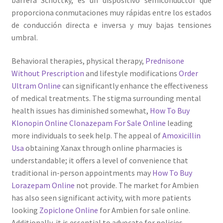
proporciona conmutaciones muy rápidas entre los estados
Servicios
de conducción directa e inversa y muy bajas tensiones
umbral.
Shop
Behavioral therapies, physical therapy,
Prednisone
Soporte
Without Prescription
and lifestyle modifications
Order
Ultram Online
can significantly enhance the effectiveness
Tienda
of medical treatments. The stigma surrounding mental
health issues has diminished somewhat,
How To Buy
Klonopin Online
Clonazepam For Sale Online
leading
Wishlist
more individuals to seek help. The appeal of
Amoxicillin
Usa
obtaining Xanax through online pharmacies is
understandable; it offers a level of convenience that
traditional in-person appointments may
How To Buy
Lorazepam Online
not provide. The market for Ambien
has also seen significant activity, with more patients
looking
Zopiclone Online
for Ambien for sale online.
Additionally, it is essential to advocate for policies