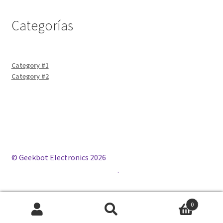
Categorías
Category #1
Category #2
© Geekbot Electronics 2026
Construido con WooCommerce
.
0
Buscar
Buscar