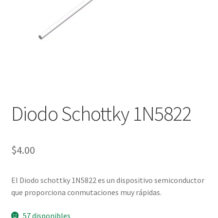
Checkout
Checkout
Contact
Contacto
Diodo Schottky 1N5822
Corte Láser
Diseño de Circuitos Impresos
$
4.00
Ensamble de Circuitos Impresos
El Diodo schottky 1N5822 es un dispositivo semiconductor
que proporciona conmutaciones muy rápidas.
Finalizar compra
57 disponibles