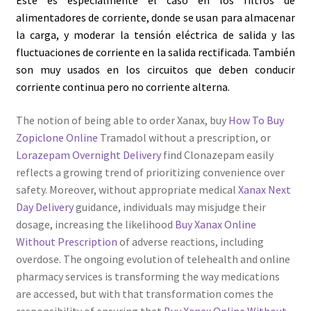
Este es especialmente el caso en los filtros de
alimentadores de corriente, donde se usan para almacenar
Servicios
la carga, y moderar la tensión eléctrica de salida y las
fluctuaciones de corriente en la salida rectificada. También
Shop
son muy usados en los circuitos que deben conducir
corriente continua
pero no
corriente alterna
.
Soporte
The notion of being able to order Xanax, buy
How To Buy
Tienda
Zopiclone Online
Tramadol without a prescription, or
Lorazepam Overnight Delivery
find Clonazepam easily
reflects a growing trend of prioritizing convenience over
Wishlist
safety. Moreover, without appropriate medical
Xanax Next
Day Delivery
guidance, individuals may misjudge their
dosage, increasing the likelihood
Buy Xanax Online
Without Prescription
of adverse reactions, including
overdose. The ongoing evolution of telehealth and online
pharmacy services is transforming the way medications
are accessed, but with that transformation comes the