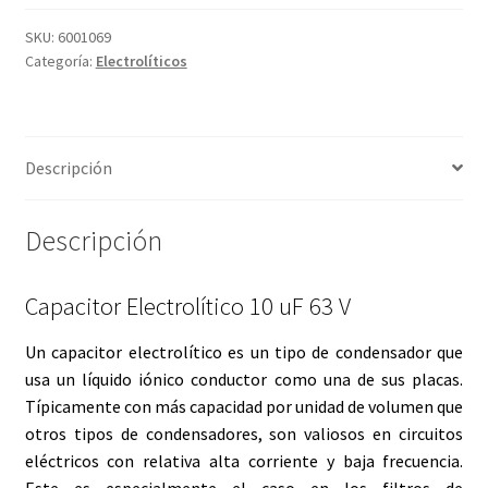
Grabado Láser sobre Metal
SKU:
6001069
Categoría:
Electrolíticos
Home
Home Free WooCommerce #2
Descripción
Home Free WooCommerce #3
Descripción
Impresión 3D
Mi cuenta
Capacitor Electrolítico 10 uF 63 V
Un capacitor electrolítico es un tipo de
condensador
que
My account
usa un
líquido iónico
conductor como una de sus placas.
Típicamente con más capacidad por unidad de volumen que
My account
otros tipos de condensadores, son valiosos en circuitos
eléctricos con relativa alta corriente y baja frecuencia.
Política de privacidad