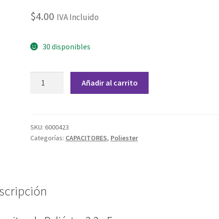
$
4.00
IVA Incluido
30 disponibles
Capacitor
Añadir al carrito
de
Poliéster
2.2
nF
SKU:
6000423
Categorías:
CAPACITORES
,
Poliester
cantidad
scripción