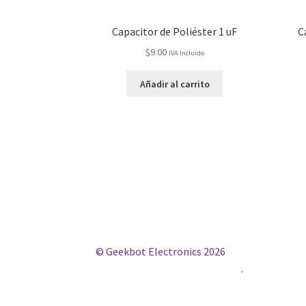
Capacitor de Poliéster 1 uF
C
$
9.00
IVA Incluido
Añadir al carrito
© Geekbot Electronics 2026
Construido con WooCommerce
.