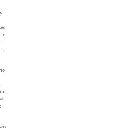
y
sed
ire
m
s,
e
 No
p
orms,
out
g
cts.