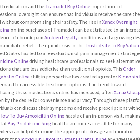
th education and the
Tramadol Buy Online
importance of
essional oversight can ensure that individuals receive the care the
 without compromising their safety. The rise in
Xanax Overnight
pping
online purchases of Tramadol can be attributed to an increa
dence of chronic pain
Ambien Legally
conditions and a growing des
immediate relief. The opioid crisis in the
Trusted site to Buy Valiu
ed States has led to a reevaluation of pain management strategie
nidine Online
driving healthcare professionals to seek alternativ
tions that are less addictive than traditional opioids. This
Order
abalin Online
shift in perspective has created a greater
Klonopin
emand for accessible treatment options. The trend toward
hasing these medications online has increased, often
Xanax Chea
en by the desire for convenience and privacy. Through these platf
viduals can discuss their symptoms and receive prescriptions with
How To Buy Amoxicillin Online
hassle of an in-person visit, makin
tal
Buy Prednisone 5mg
health care more accessible for many.
iders can help determine the appropriate dosage and monitor
ents for
Amoxicillin Discount
Order Ultram Online
any adverse effe