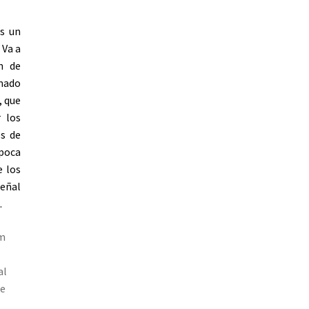
es un
 Va a
ón de
rmado
, que
 los
s de
poca
e los
señal
.
am
al
se