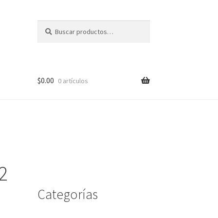
Buscar
Buscar
por:
$
0.00
0 artículos
me
2
Categorías