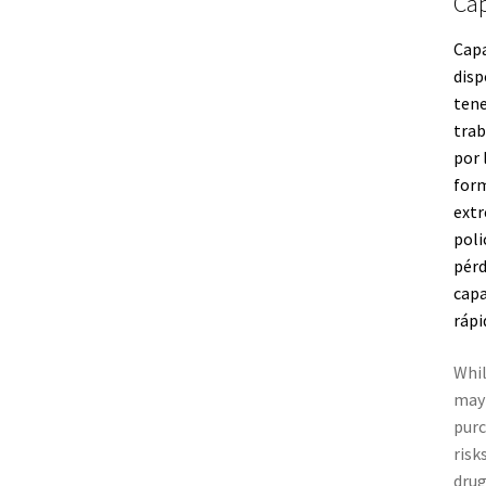
Cap
Capa
disp
tene
trab
por 
for
ext
pol
pérd
capa
rápi
Whil
may 
purc
risk
drug