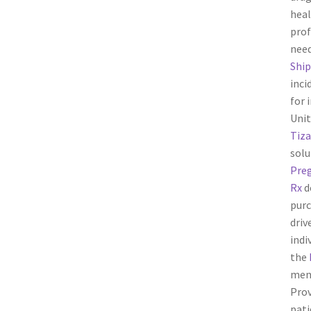
heal
prof
need
Shi
inci
for 
Unit
Tiza
solu
Preg
Rx
d
purc
driv
indi
the
men
Prov
pati