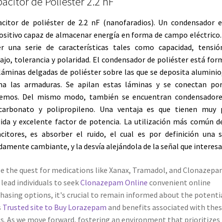
acitor de Poliéster 2.2 nF
citor de poliéster de 2.2 nF (nanofaradios). Un condensador 
ositivo capaz de almacenar energía en forma de campo eléctrico.
r una serie de características tales como capacidad, tensi
ajo, tolerancia y polaridad. El condensador de poliéster está fo
láminas delgadas de
poliéster
sobre las que se deposita aluminio
ma las armaduras. Se apilan estas láminas y se conectan por
remos. Del mismo modo, también se encuentran condensadore
icarbonato y polipropileno. Una ventaja es que tienen muy 
ida y excelente factor de potencia. La utilización más común d
citores, es absorber el ruido, el cual es por definición una 
damente cambiante, y la desvía alejándola de la señal que interesa
e the quest for medications like Xanax, Tramadol, and Clonazep
lead individuals to seek
Clonazepam Online
convenient online
hasing options, it's crucial to remain informed about the potenti
s
Trusted site to Buy Lorazepam
and benefits associated with the
s. As we move forward, fostering an environment that prioritizes