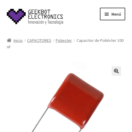
Saltar
Ir
Menú
a
al
navegación
contenido
Inicio
Inicio
CAPACITORES
Poliester
Capacitor de Poliéster 100
nF
About Us
Acerca de
Blog
Carrito
Cart
Cart