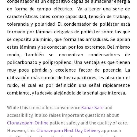
condensador es un dispositivo capaz de almacenar energía
en forma de campo eléctrico. Va a tener una serie de
Servicios
características tales como capacidad, tensión de trabajo,
tolerancia y polaridad. El condensador de poliéster está
Shop
formado por láminas delgadas de
poliéster
sobre las que
se deposita aluminio, que forma las armaduras. Se apilan
Soporte
estas láminas y se conectan por los extremos. Del mismo
modo, también se encuentran condensadores de
Tienda
policarbonato y polipropileno. Una ventaja es que tienen
muy poca pérdida y excelente factor de potencia. La
Wishlist
utilización más común de los capacitores, es absorber el
ruido, el cual es por definición una señal rápidamente
cambiante, y la desvía alejándola de la señal que interesa.
While this trend offers convenience
Xanax Safe
and
accessibility, it also raises important questions about
Clonazepam Online
patient safety and the quality of care.
However, this
Clonazepam Next Day Delivery
approach