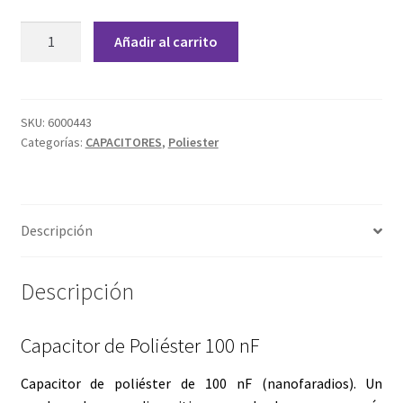
Grabado Láser sobre Metal
Capacitor
Añadir al carrito
de
Home
Poliéster
100
Home Free WooCommerce #2
nF
SKU:
6000443
Categorías:
CAPACITORES
,
Poliester
cantidad
Home Free WooCommerce #3
Impresión 3D
Descripción
Mi cuenta
Descripción
My account
My account
Capacitor de Poliéster 100 nF
Capacitor de poliéster de 100 nF (nanofaradios). Un
Política de privacidad