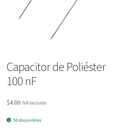
Checkout
Checkout
Contact
Contacto
Capacitor de Poliéster
Corte Láser
100 nF
Diseño de Circuitos Impresos
Ensamble de Circuitos Impresos
$
4.00
IVA Incluido
Finalizar compra
50 disponibles