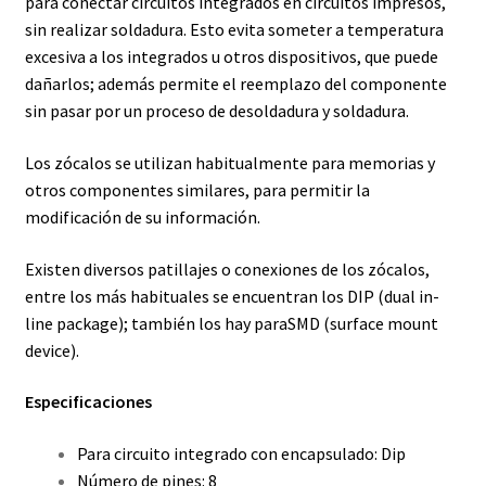
para conectar
circuitos integrados
en
circuitos impresos
,
sin realizar soldadura. Esto evita someter a temperatura
excesiva a los integrados u otros dispositivos, que puede
dañarlos; además permite el reemplazo del componente
sin pasar por un proceso de desoldadura y soldadura.
Los zócalos se utilizan habitualmente para
memorias
y
otros componentes similares, para permitir la
modificación de su información.
Existen diversos patillajes o conexiones de los zócalos,
entre los más habituales se encuentran los
DIP
(dual in-
line package); también los hay para
SMD
(surface mount
device).
Especificaciones
Para circuito integrado con encapsulado: Dip
Número de pines: 8