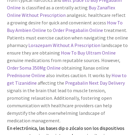
from typical narcotics and
Best place to Buy Pregabalin
Online
is classified as a centrally acting
Buy Zanaflex
Online Without Prescription
analgesic. healthcare reflect
a growing desire for quick and convenient access
How To
Buy Ambien Online
to
Order Pregabalin Online
treatment.
Patients must exercise caution when navigating the online
pharmacy
Lorazepam Without A Prescription
landscape to
ensure they are obtaining
How To Buy Ultram Online
genuine medications from reputable sources. However,
Order Soma 350Mg Online
obtaining Xanax online
Prednisone Online
also invites caution. It works by
How to
get Tizanidine
affecting the
Pregabalin Next Day Delivery
signals in the brain that lead to muscle tension,
promoting relaxation. Additionally, fostering open
communication with healthcare providers can help
demystify the often overwhelming landscape of
medication management.
En
electrónica
, las bases dip o zócalo son los dispositivos