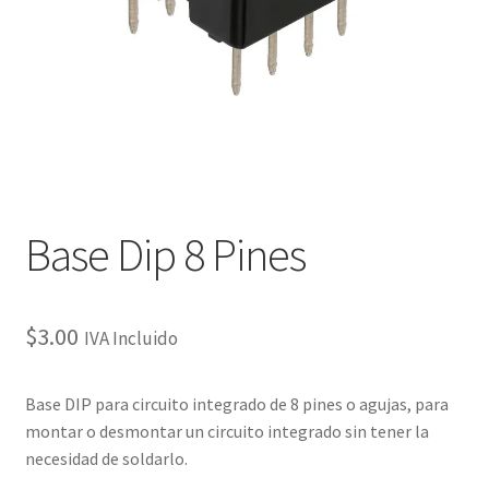
Checkout
Checkout
Contact
Contacto
Base Dip 8 Pines
Corte Láser
Diseño de Circuitos Impresos
$
3.00
IVA Incluido
Ensamble de Circuitos Impresos
Base DIP para circuito integrado de 8 pines o agujas, para
montar o desmontar un circuito integrado sin tener la
Finalizar compra
necesidad de soldarlo.