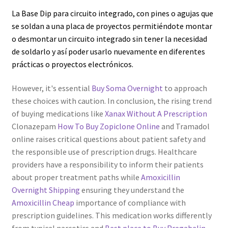
La Base Dip para circuito integrado, con pines o agujas que
Servicios
se soldan a una placa de proyectos permitiéndote montar
o desmontar un circuito integrado sin tener la necesidad
Shop
de soldarlo y así poder usarlo nuevamente en diferentes
prácticas o proyectos electrónicos.
Soporte
However, it's essential
Buy Soma Overnight
to approach
Tienda
these choices with caution. In conclusion, the rising trend
of buying medications like
Xanax Without A Prescription
Clonazepam
How To Buy Zopiclone Online
and Tramadol
Wishlist
online raises critical questions about patient safety and
the responsible use of prescription drugs. Healthcare
providers have a responsibility to inform their patients
about proper treatment paths while
Amoxicillin
Overnight Shipping
ensuring they understand the
Amoxicillin Cheap
importance of compliance with
prescription guidelines. This medication works differently