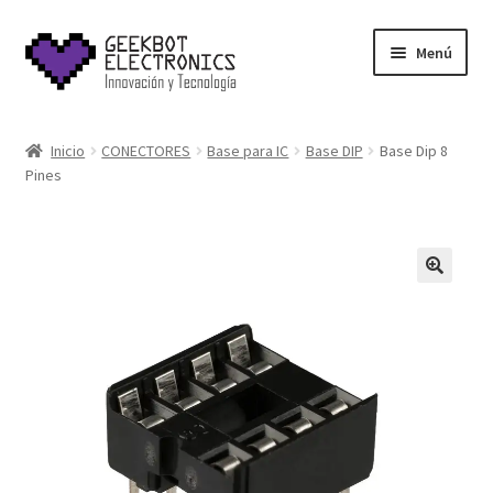
Saltar
Ir
Menú
a
al
navegación
contenido
Inicio
Inicio
CONECTORES
Base para IC
Base DIP
Base Dip 8
Pines
About Us
Acerca de
Blog
Carrito
Cart
Cart