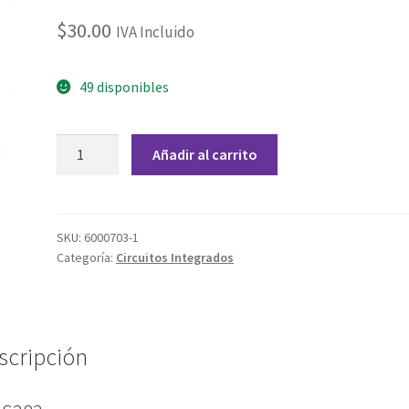
$
30.00
IVA Incluido
49 disponibles
74LS83
Añadir al carrito
Sumador
de
4
bits
SKU:
6000703-1
Categoría:
Circuitos Integrados
con
Acarreo
cantidad
scripción