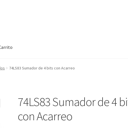
Carrito
rt
Checkout
Checkout
Contact
Contacto
Corte Láser
dos
74LS83 Sumador de 4 bits con Acarreo
rcuitos Impresos
Finalizar compra
Grabado Láser sobre Metal
Ho
oCommerce #3
Impresión 3D
Mi cuenta
My account
My account
74LS83 Sumador de 4 bi
Tienda
Wishlist
con Acarreo