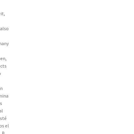
it,
also
 many
ien,
ects
o
ón
mina
s
al
esté
s el
 B,