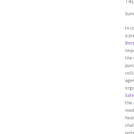
74
Suma
In c
a pr
Best
impo
the 
purc
col
agen
orga
Safe
the 
medi
heal
chal
pote