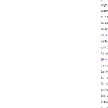
regu
Admi
subs
heal
help
Vali
indi
Zol
Xana
Buy 
caus
En e
suma
Unid
arit
los 
empl
suma