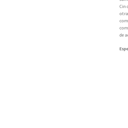
Cin 
otra
comp
comp
de a
Espe