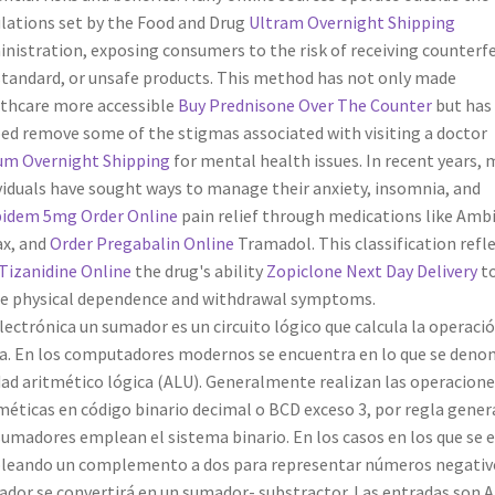
lations set by the Food and Drug
Ultram Overnight Shipping
nistration, exposing consumers to the risk of receiving counterfe
tandard, or unsafe products. This method has not only made
thcare more accessible
Buy Prednisone Over The Counter
but has 
ed remove some of the stigmas associated with visiting a doctor
um Overnight Shipping
for mental health issues. In recent years,
viduals have sought ways to manage their anxiety, insomnia, and
pidem 5mg Order Online
pain relief through medications like Amb
x, and
Order Pregabalin Online
Tramadol. This classification refl
Tizanidine Online
the drug's ability
Zopiclone Next Day Delivery
t
e physical dependence and withdrawal symptoms.
lectrónica un sumador es un circuito lógico que calcula la operaci
. En los computadores modernos se encuentra en lo que se deno
ad aritmético lógica (ALU). Generalmente realizan las operacione
méticas en código binario decimal o BCD exceso 3, por regla gener
sumadores emplean el sistema binario. En los casos en los que se 
eando un complemento a dos para representar números negativo
dor se convertirá en un sumador- substractor. Las entradas son A,