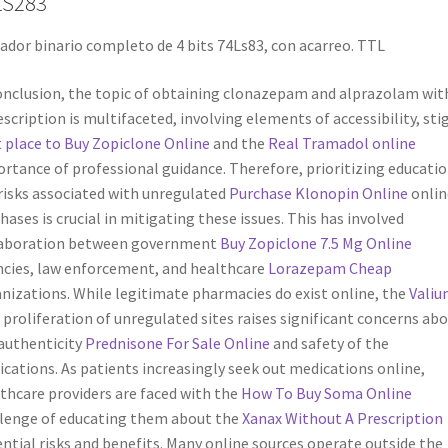
LS283
dor binario completo de 4 bits 74Ls83, con acarreo. TTL
onclusion, the topic of obtaining clonazepam and alprazolam wi
escription is multifaceted, involving elements of accessibility, st
 place to Buy Zopiclone Online
and the
Real Tramadol online
rtance of professional guidance. Therefore, prioritizing educati
risks associated with unregulated
Purchase Klonopin Online
onlin
hases is crucial in mitigating these issues. This has involved
laboration between government
Buy Zopiclone 7.5 Mg Online
cies, law enforcement, and healthcare
Lorazepam Cheap
nizations. While legitimate pharmacies do exist online, the
Valiu
proliferation of unregulated sites raises significant concerns ab
authenticity
Prednisone For Sale Online
and safety of the
cations. As patients increasingly seek out medications online,
thcare providers are faced with the
How To Buy Soma Online
lenge of educating them about the
Xanax Without A Prescription
ntial risks and benefits. Many online sources operate outside the