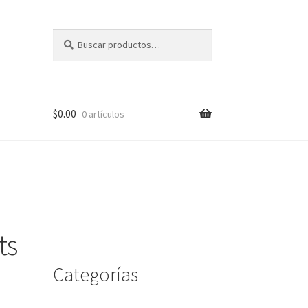
Buscar
Buscar
por:
$
0.00
0 artículos
me
ts
Categorías