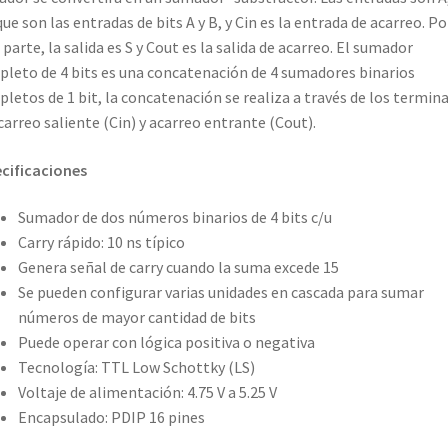
que son las entradas de bits A y B, y Cin es la entrada de acarreo. Po
 parte, la salida es S y Cout es la salida de acarreo. El sumador
leto de 4 bits es una concatenación de 4 sumadores binarios
letos de 1 bit, la concatenación se realiza a través de los termin
carreo saliente (Cin) y acarreo entrante (Cout).
cificaciones
Sumador de dos números binarios de 4 bits c/u
Carry rápido: 10 ns típico
Genera señal de carry cuando la suma excede 15
Se pueden configurar varias unidades en cascada para sumar
números de mayor cantidad de bits
Puede operar con lógica positiva o negativa
Tecnología: TTL Low Schottky (LS)
Voltaje de alimentación: 4.75 V a 5.25 V
Encapsulado: PDIP 16 pines