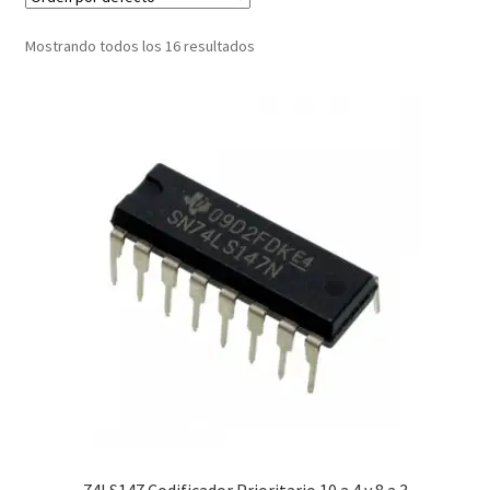
Checkout
Mostrando todos los 16 resultados
Checkout
Contact
Contacto
Corte Láser
Diseño de Circuitos Impresos
Ensamble de Circuitos Impresos
Finalizar compra