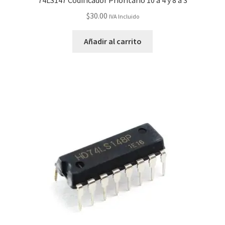
74LS147 Codificador Prioritario 10 a 4 y 8 a 3
Grabado Láser sobre Metal
$
30.00
IVA Incluido
Home
Añadir al carrito
Home Free WooCommerce #2
Home Free WooCommerce #3
Impresión 3D
Mi cuenta
My account
My account
Política de privacidad