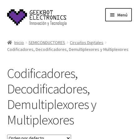
Saltar
Ir
Menú
a
al
navegación
contenido
Inicio
Inicio
SEMICONDUCTORES
Circuitos Digitales
Codificadores, Decodificadores, Demultiplexores y Multiplexores
About Us
Acerca de
Codificadores,
Blog
Decodificadores,
Demultiplexores y
Carrito
Multiplexores
Cart
Cart